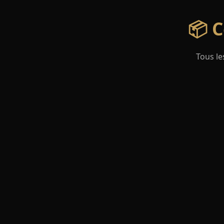
📦 C
Tous le