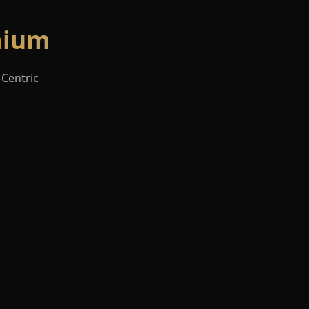
emium
-Centric
Scripts