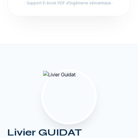
· Support E-book PDF d’ingénierie sémantique ·
Livier GUIDAT