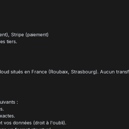
t), Stripe (paiement)
s tiers.
ud situés en France (Roubaix, Strasbourg). Aucun transfe
ivants :
s.
xactes.
 vos données (droit à l'oubli).