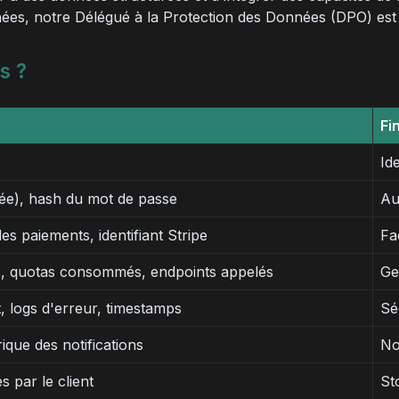
nnées, notre Délégué à la Protection des Données (DPO) est 
s ?
Fi
Id
vée), hash du mot de passe
Au
des paiements, identifiant Stripe
Fa
s, quotas consommés, endpoints appelés
Ge
, logs d'erreur, timestamps
Sé
ique des notifications
No
par le client
St