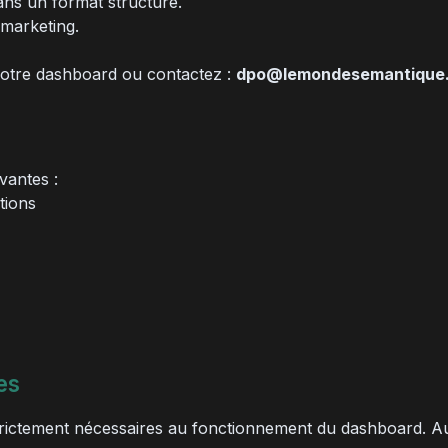
ns un format structuré.
marketing.
 votre dashboard ou contactez :
dpo@lemondesemantique.
vantes :
tions
es
trictement nécessaires au fonctionnement du dashboard. Au