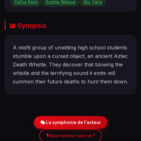
Dafne Keen
Sophie Nélisse
Sky Yang
📖 Synopsis
A misfit group of unwitting high school students
stumble upon a cursed object, an ancient Aztec
Death Whistle. They discover that blowing the
whistle and the terrifying sound it emits will
summon their future deaths to hunt them down.
🎭 La symphonie de l'acteur
🎙️ Quel acteur suis-je ?