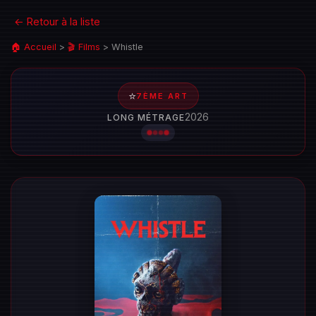
← Retour à la liste
🏠 Accueil
>
🎬 Films
>
Whistle
⭐
7ÈME ART
2026
LONG MÉTRAGE