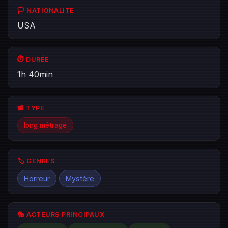
🏳️ NATIONALITÉ
USA
⏱️ DURÉE
1h 40min
📽️ TYPE
long métrage
🏷️ GENRES
Horreur
Mystère
🎭 ACTEURS PRINCIPAUX