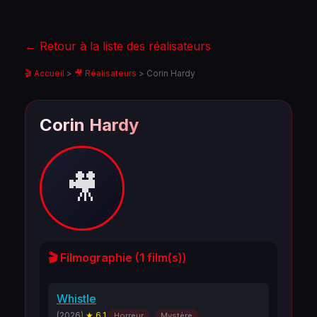
← Retour à la liste des réalisateurs
🎬 Accueil
>
🎥 Réalisateurs
>
Corin Hardy
Corin Hardy
🎥
🎬 Filmographie (1 film(s))
Whistle
(2026)
★ 6.1
Horreur
Mystère