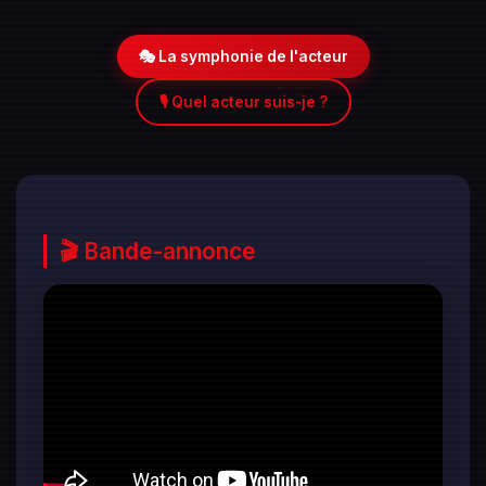
🎭 La symphonie de l'acteur
🎙️ Quel acteur suis-je ?
🎬 Bande-annonce