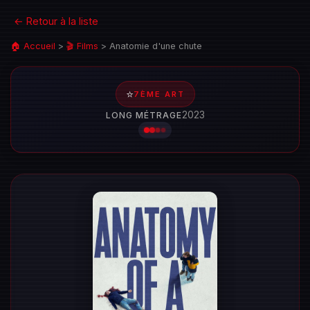
← Retour à la liste
🏠 Accueil
>
🎬 Films
>
Anatomie d'une chute
⭐
7ÈME ART
2023
LONG MÉTRAGE