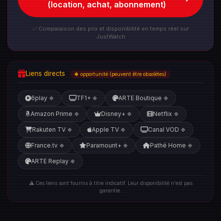
(location, achat, abonnement)
✅ Comparaison des prix et disponibilité en temps réel sur
JustWatch
Liens directs
🍀 opportunité (peuvent être obsolètes)
6play
TF1+
ARTE Boutique
🍀
🍀
🍀
Amazon Prime
Disney+
Netflix
🍀
🍀
🍀
Rakuten TV
Apple TV
Canal VOD
🍀
🍀
🍀
France.tv
Paramount+
Pathé Home
🍀
🍀
🍀
ARTE Replay
🍀
⚠️ Ces liens sont fournis à titre indicatif. Leur disponibilité n'est pas
garantie.