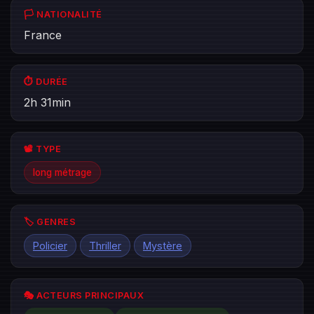
🏳️ NATIONALITÉ
France
⏱️ DURÉE
2h 31min
📽️ TYPE
long métrage
🏷️ GENRES
Policier
Thriller
Mystère
🎭 ACTEURS PRINCIPAUX