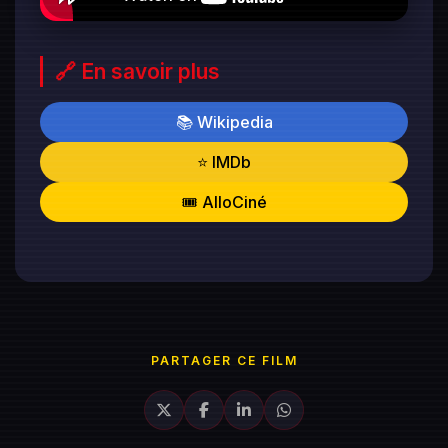
🔗 En savoir plus
📚 Wikipedia
⭐ IMDb
🎟️ AlloCiné
PARTAGER CE FILM