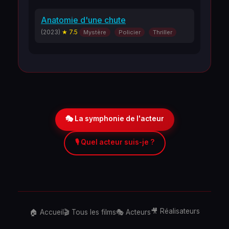
Anatomie d'une chute
(2023)
★ 7.5
Mystère
Policier
Thriller
🎭 La symphonie de l'acteur
🎙️ Quel acteur suis-je ?
🎥 Réalisateurs
🏠 Accueil
🎬 Tous les films
🎭 Acteurs