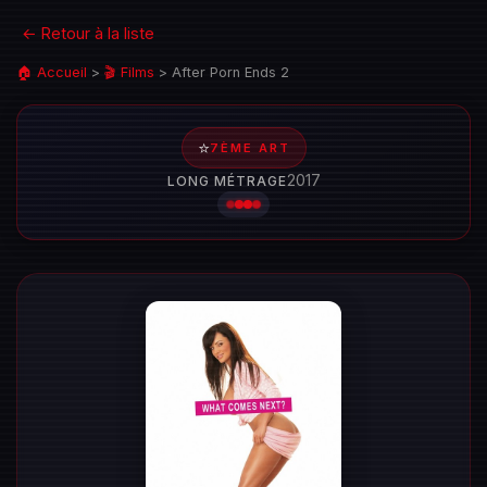
← Retour à la liste
🏠 Accueil
>
🎬 Films
>
After Porn Ends 2
⭐
7ÈME ART
2017
LONG MÉTRAGE