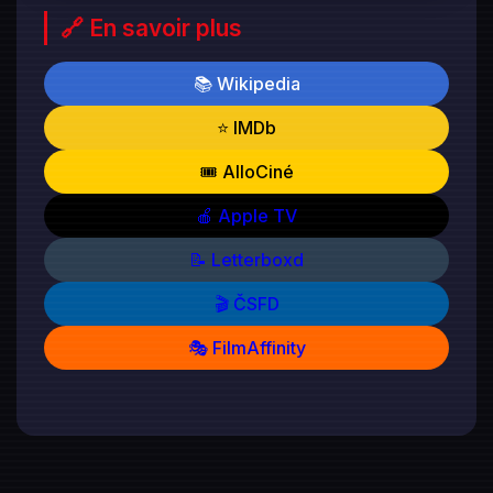
🔗 En savoir plus
📚 Wikipedia
⭐ IMDb
🎟️ AlloCiné
🍎 Apple TV
📝 Letterboxd
🎬 ČSFD
🎭 FilmAffinity