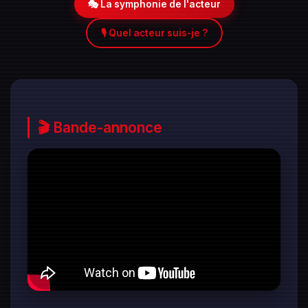
🎭 La symphonie de l'acteur
🎙️ Quel acteur suis-je ?
🎬 Bande-annonce