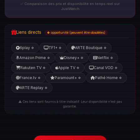
✅ Comparaison des prix et disponibilité en temps réel sur
JustWatch
Liens directs
🍀 opportunité (peuvent être obsolètes)
6play
TF1+
ARTE Boutique
🍀
🍀
🍀
Amazon Prime
Disney+
Netflix
🍀
🍀
🍀
Rakuten TV
Apple TV
Canal VOD
🍀
🍀
🍀
France.tv
Paramount+
Pathé Home
🍀
🍀
🍀
ARTE Replay
🍀
⚠️ Ces liens sont fournis à titre indicatif. Leur disponibilité n'est pas
garantie.