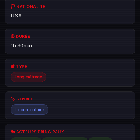
🏳️ NATIONALITÉ
USA
⏱️ DURÉE
1h 30min
📽️ TYPE
Long métrage
🏷️ GENRES
Documentaire
🎭 ACTEURS PRINCIPAUX