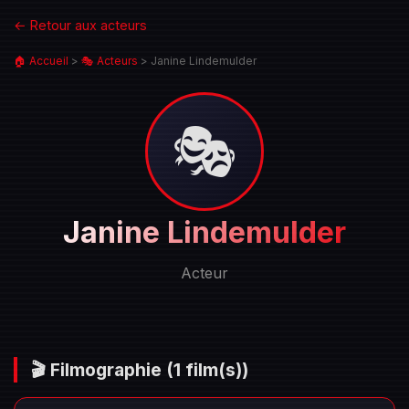
← Retour aux acteurs
🏠 Accueil
>
🎭 Acteurs
>
Janine Lindemulder
🎭
Portrait
Janine Lindemulder
de
Janine
Acteur
Lindemulder
🎬 Filmographie
(1 film(s))