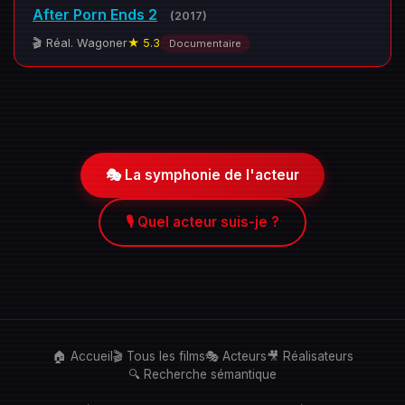
After Porn Ends 2
(2017)
🎬 Réal. Wagoner
★ 5.3
Documentaire
🎭 La symphonie de l'acteur
🎙️ Quel acteur suis-je ?
🏠 Accueil
🎬 Tous les films
🎭 Acteurs
🎥 Réalisateurs
🔍 Recherche sémantique