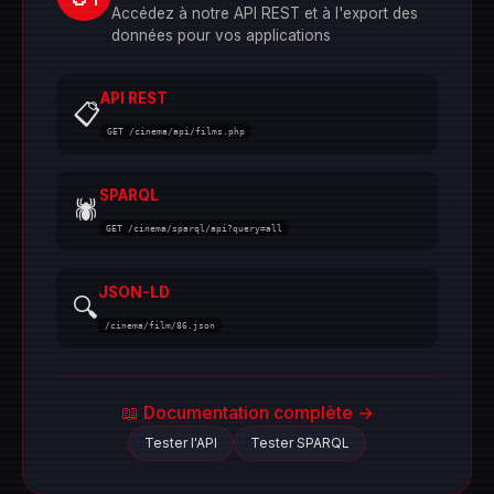
Accédez à notre API REST et à l'export des
données pour vos applications
API REST
📋
GET /cinema/api/films.php
SPARQL
🕷️
GET /cinema/sparql/api?query=all
JSON-LD
🔍
/cinema/film/86.json
📖 Documentation complète →
Tester l'API
Tester SPARQL