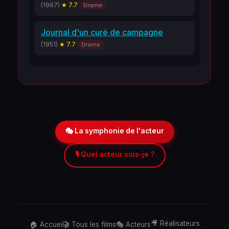
(1967)
★ 7.7
Drame
Journal d'un curé de campagne
(1951)
★ 7.7
Drame
🎭 La symphonie de l'acteur
🎙️ Quel acteur suis-je ?
🎥 Réalisateurs
🏠 Accueil
🎬 Tous les films
🎭 Acteurs