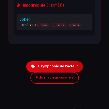
🎬 Filmographie (1 film(s))
Joker
(2019)
★ 8.1
Drame
Policier
Thriller
🎭 La symphonie de l'acteur
🎙️ Quel acteur suis-je ?