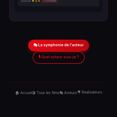
(2023)
★ 5.4
Comédie
🎭 La symphonie de l'acteur
🎙️ Quel acteur suis-je ?
🎥 Réalisateurs
🏠 Accueil
🎬 Tous les films
🎭 Acteurs