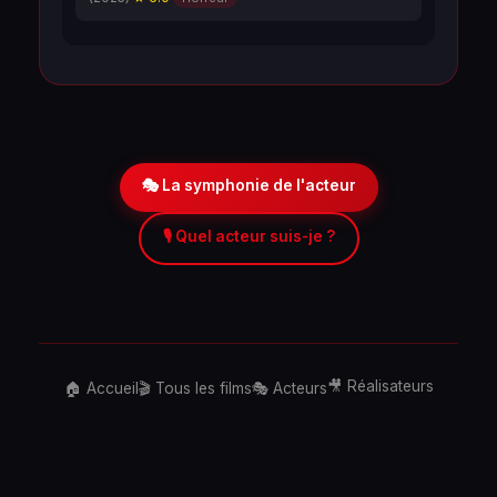
🎭 La symphonie de l'acteur
🎙️ Quel acteur suis-je ?
🎥 Réalisateurs
🏠 Accueil
🎬 Tous les films
🎭 Acteurs