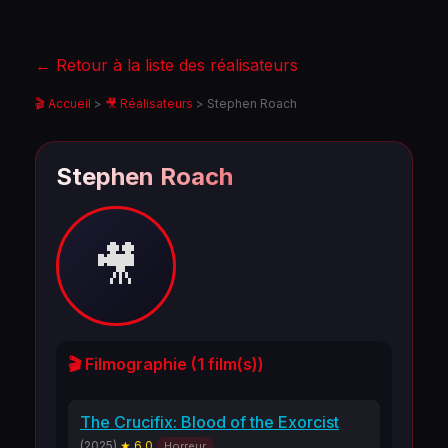
← Retour à la liste des réalisateurs
🎬 Accueil
>
🎥 Réalisateurs
>
Stephen Roach
Stephen Roach
🎥
🎬 Filmographie (1 film(s))
The Crucifix: Blood of the Exorcist
(2025)
★ 6.0
Horreur