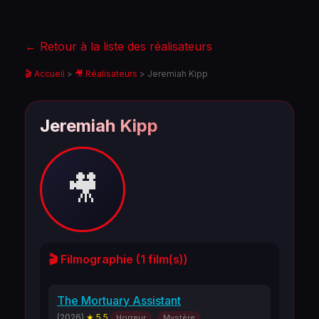
← Retour à la liste des réalisateurs
🎬 Accueil
>
🎥 Réalisateurs
>
Jeremiah Kipp
Jeremiah Kipp
🎥
🎬 Filmographie (1 film(s))
The Mortuary Assistant
(2026)
★ 5.5
Horreur
Mystère