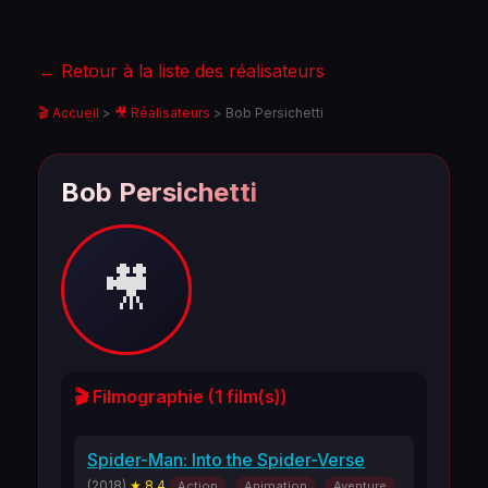
← Retour à la liste des réalisateurs
🎬 Accueil
>
🎥 Réalisateurs
>
Bob Persichetti
Bob Persichetti
🎥
🎬 Filmographie (1 film(s))
Spider-Man: Into the Spider-Verse
(2018)
★ 8.4
Action
Animation
Aventure