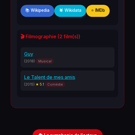
📚 Wikipedia
🕷️ Wikidata
⭐ IMDb
🎬 Filmographie (2 film(s))
Guy
(2018)
Musical
Le Talent de mes amis
(2015)
★ 5.1
Comédie