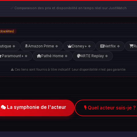
✅ Comparaison des prix et disponibilité en temps réel sur JustWatch
obsolètes)
utique
Amazon Prime
Disney+
Netflix
R
🍀
🍀
🍀
🍀
Paramount+
Pathé Home
ARTE Replay
🍀
🍀
🍀
⚠️ Ces liens sont fournis à titre indicatif. Leur disponibilité n'est pas garantie.
🎭 La symphonie de l'acteur
🎙️ Quel acteur suis-je ?