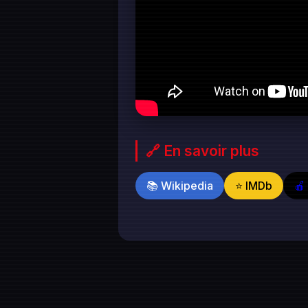
🔗 En savoir plus
📚 Wikipedia
⭐ IMDb
🍎