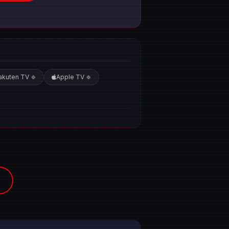
akuten TV
Apple TV
🍀
🍀