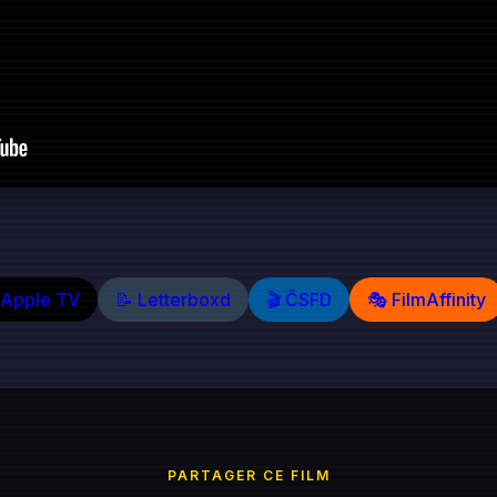
 Apple TV
📝 Letterboxd
🎬 ČSFD
🎭 FilmAffinity
PARTAGER CE FILM