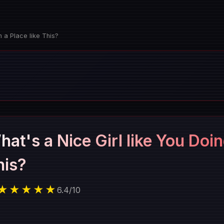
n a Place like This?
at's a Nice Girl like You Doing
his?
★★★★★
6.4
/
10