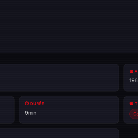
📅 
196
⏱️ DURÉE
📽️ 
9min
Co