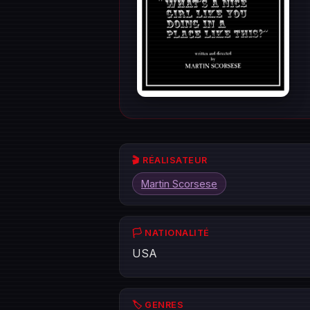
🎬 RÉALISATEUR
Martin Scorsese
🏳️ NATIONALITÉ
USA
🏷️ GENRES