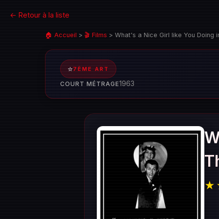
← Retour à la liste
🏠 Accueil
>
🎬 Films
>
What's a Nice Girl like You Doing i
⭐
7ÈME ART
1963
COURT MÉTRAGE
Wh
T
★