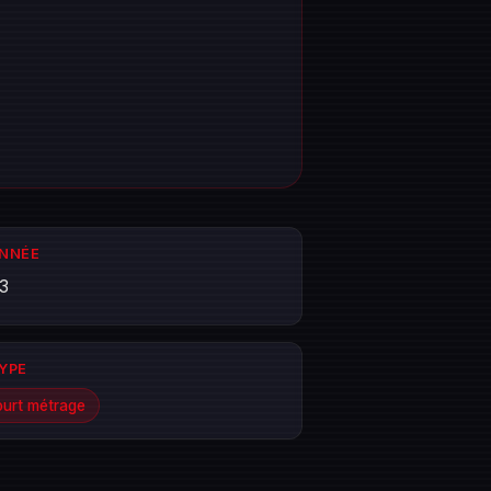
ANNÉE
3
TYPE
urt métrage