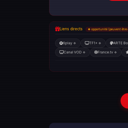
Liens directs
🍀 opportunité (peuvent être 
6play
TF1+
ARTE Bo
🍀
🍀
Canal VOD
France.tv
🍀
🍀