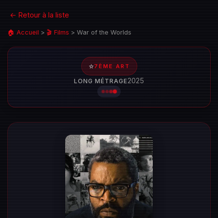
← Retour à la liste
🏠 Accueil
>
🎬 Films
>
War of the Worlds
⭐
7ÈME ART
2025
LONG MÉTRAGE