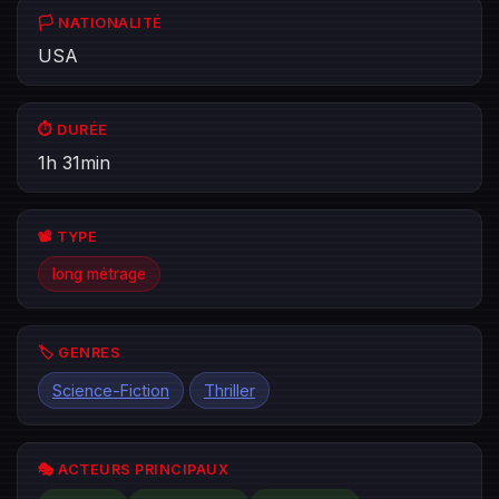
🏳️ NATIONALITÉ
USA
⏱️ DURÉE
1h 31min
📽️ TYPE
long métrage
🏷️ GENRES
Science-Fiction
Thriller
🎭 ACTEURS PRINCIPAUX