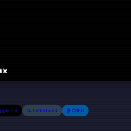
Apple TV
📝 Letterboxd
🎬 ČSFD