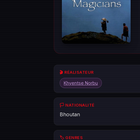
🎬 RÉALISATEUR
Khyentse Norbu
🏳️ NATIONALITÉ
Bhoutan
🏷️ GENRES