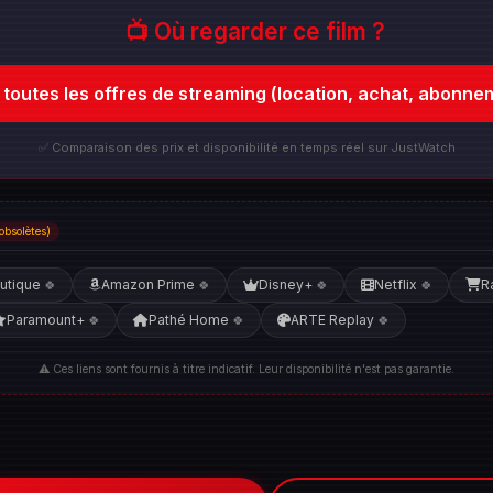
📺 Où regarder ce film ?
r toutes les offres de streaming (location, achat, abonne
✅ Comparaison des prix et disponibilité en temps réel sur JustWatch
obsolètes)
utique
Amazon Prime
Disney+
Netflix
R
🍀
🍀
🍀
🍀
Paramount+
Pathé Home
ARTE Replay
🍀
🍀
🍀
⚠️ Ces liens sont fournis à titre indicatif. Leur disponibilité n'est pas garantie.