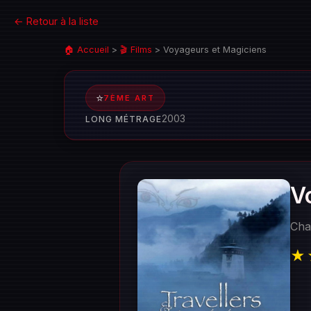
← Retour à la liste
🏠 Accueil
>
🎬 Films
>
Voyageurs et Magiciens
⭐
7ÈME ART
2003
LONG MÉTRAGE
V
Cha
★