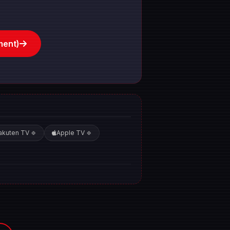
ment)
akuten TV
Apple TV
🍀
🍀