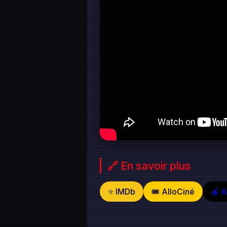
🔗 En savoir plus
⭐ IMDb
🎟️ AlloCiné
🍎 