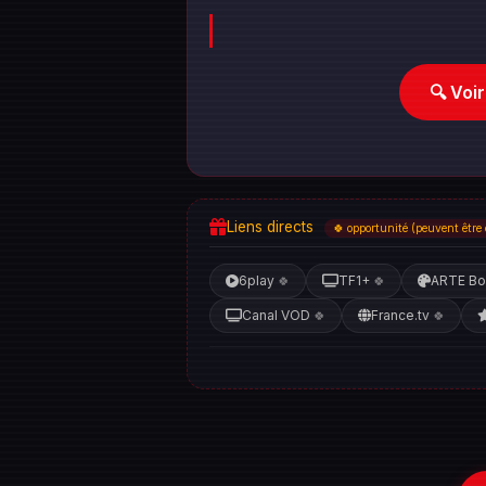
🔍 Voi
Liens directs
🍀 opportunité (peuvent être 
6play
TF1+
ARTE Bo
🍀
🍀
Canal VOD
France.tv
🍀
🍀