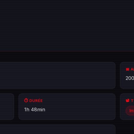
📅 
20
⏱️ DURÉE
📽️ 
1h 48min
lm