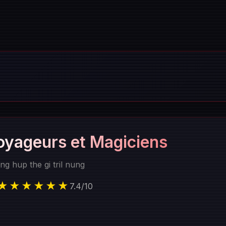
oyageurs et Magiciens
ng hup the gi tril nung
★★★★★★
7.4
/
10