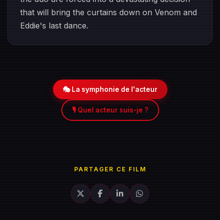
that will bring the curtains down on Venom and
Eddie's last dance.
🎭 La symphonie de l'acteur
🎙️ Quel acteur suis-je ?
PARTAGER CE FILM