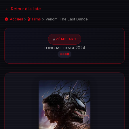
← Retour à la liste
🏠 Accueil
>
🎬 Films
>
Venom: The Last Dance
⭐
7ÈME ART
2024
LONG MÉTRAGE