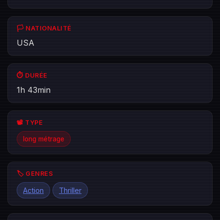
🏳️ NATIONALITÉ
USA
⏱️ DURÉE
1h 43min
📽️ TYPE
long métrage
🏷️ GENRES
Action
Thriller