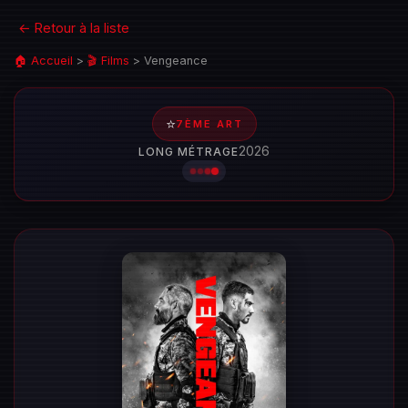
← Retour à la liste
🏠 Accueil
>
🎬 Films
>
Vengeance
⭐
7ÈME ART
2026
LONG MÉTRAGE