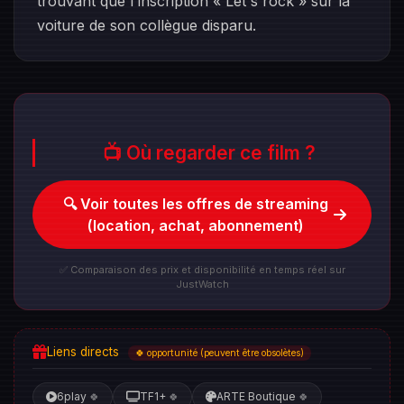
trouvant que l'inscription « Let's rock » sur la
voiture de son collègue disparu.
📺 Où regarder ce film ?
🔍 Voir toutes les offres de streaming
(location, achat, abonnement)
✅ Comparaison des prix et disponibilité en temps réel sur
JustWatch
Liens directs
🍀 opportunité (peuvent être obsolètes)
6play
TF1+
ARTE Boutique
🍀
🍀
🍀