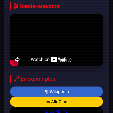
🎬 Bande-annonce
🔗 En savoir plus
📚 Wikipedia
🎟️ AlloCiné
🍎 Apple TV