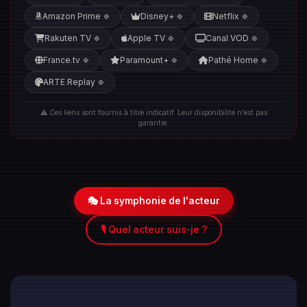
Amazon Prime
Disney+
Netflix
🍀
🍀
🍀
Rakuten TV
Apple TV
Canal VOD
🍀
🍀
🍀
France.tv
Paramount+
Pathé Home
🍀
🍀
🍀
ARTE Replay
🍀
⚠️ Ces liens sont fournis à titre indicatif. Leur disponibilité n'est pas
garantie.
🎭 La symphonie de l'acteur
🎙️ Quel acteur suis-je ?