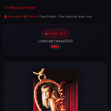
← Retour à la liste
🏠 Accueil
>
🎬 Films
>
Twin Peaks : Feu marche avec moi
⭐
7ÈME ART
1992
LONG MÉTRAGE