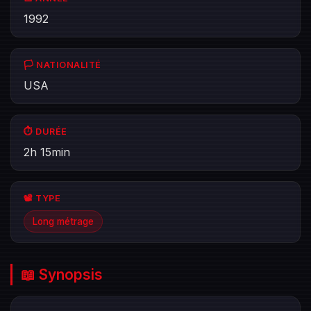
1992
🏳️ NATIONALITÉ
USA
⏱️ DURÉE
2h 15min
📽️ TYPE
Long métrage
📖 Synopsis