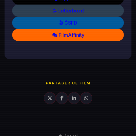
📝 Letterboxd
🎬 ČSFD
🎭 FilmAffinity
PARTAGER CE FILM