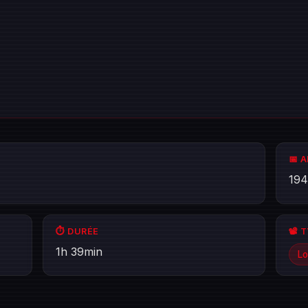
📅 
194
⏱️ DURÉE
📽️ 
1h 39min
Lo