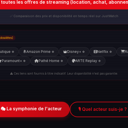
r toutes les offres de streaming (location, achat, abonne
✅ Comparaison des prix et disponibilité en temps réel sur JustWatch
obsolètes)
utique
Amazon Prime
Disney+
Netflix
R
🍀
🍀
🍀
🍀
Paramount+
Pathé Home
ARTE Replay
🍀
🍀
🍀
⚠️ Ces liens sont fournis à titre indicatif. Leur disponibilité n'est pas garantie.
🎭 La symphonie de l'acteur
🎙️ Quel acteur suis-je ?