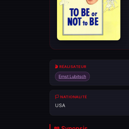
🎬 RÉALISATEUR
Ernst Lubitsch
🏳️ NATIONALITÉ
USA
📖 Synopsis