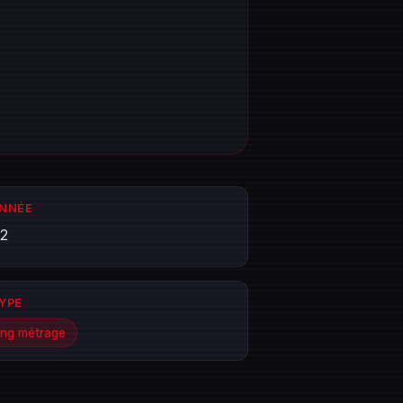
ANNÉE
2
TYPE
ng métrage