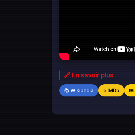
🔗 En savoir plus
📚 Wikipedia
⭐ IMDb
🎟