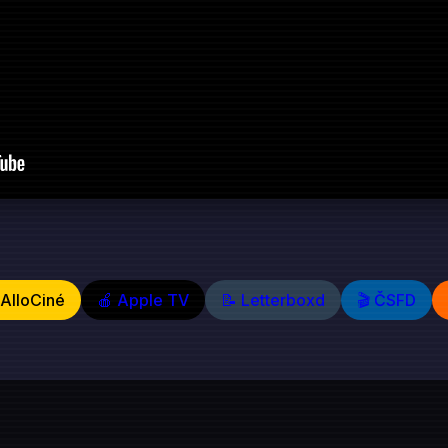
️ AlloCiné
🍎 Apple TV
📝 Letterboxd
🎬 ČSFD