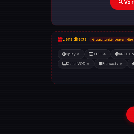
🔍 Voi
Liens directs
🍀 opportunité (peuvent être 
6play
TF1+
ARTE Bo
🍀
🍀
Canal VOD
France.tv
🍀
🍀