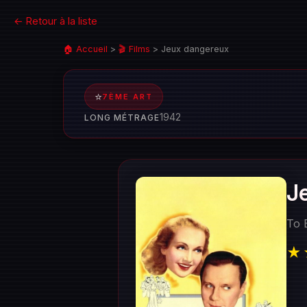
← Retour à la liste
🏠 Accueil
>
🎬 Films
>
Jeux dangereux
⭐
7ÈME ART
1942
LONG MÉTRAGE
J
To 
★