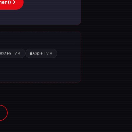
ment)
akuten TV
Apple TV
🍀
🍀