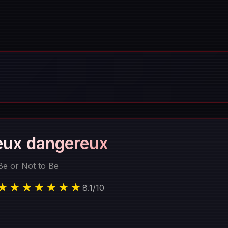
eux dangereux
Be or Not to Be
★★★★★★★
8.1
/
10