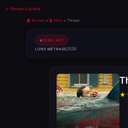
← Retour à la liste
🏠 Accueil
>
🎬 Films
>
Thrash
⭐
7ÈME ART
2026
LONG MÉTRAGE
T
★