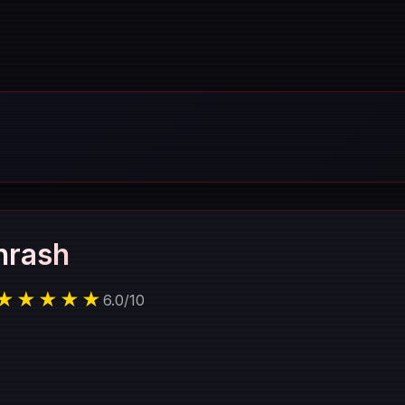
hrash
★★★★★
6.0
/
10