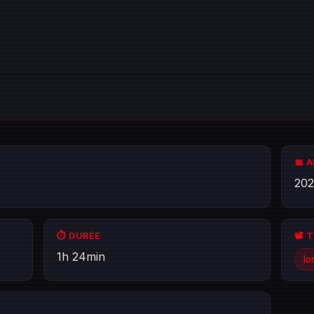
📅 
20
⏱️ DURÉE
📽️ 
1h 24min
lo