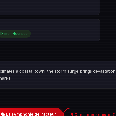
Djimon Hounsou
imates a coastal town, the storm surge brings devastatio
harks.
🎭 La symphonie de l'acteur
🎙️ Quel acteur suis-je ?