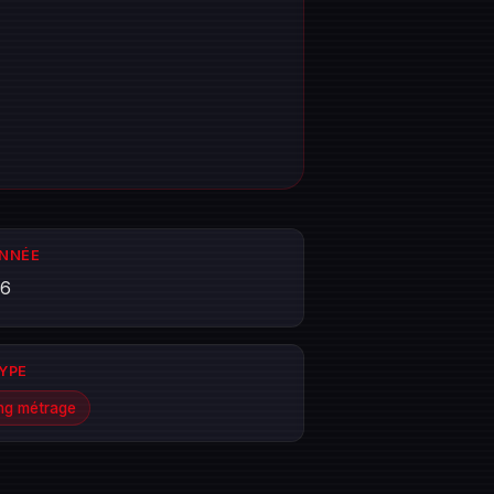
ANNÉE
26
TYPE
ng métrage