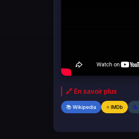
🔗 En savoir plus
📚 Wikipedia
⭐ IMDb
📝