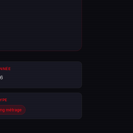
ANNÉE
26
TYPE
ng métrage