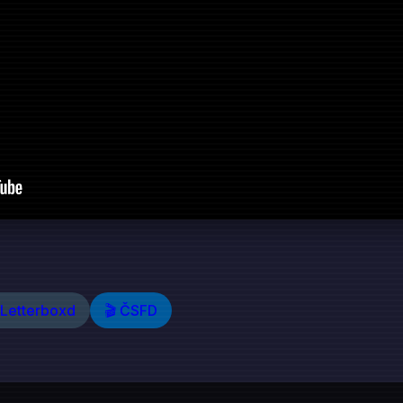
 Letterboxd
🎬 ČSFD