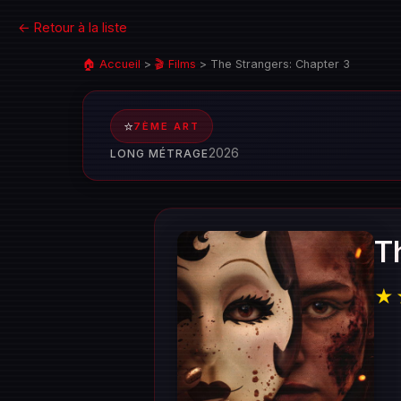
← Retour à la liste
🏠 Accueil
>
🎬 Films
>
The Strangers: Chapter 3
⭐
7ÈME ART
2026
LONG MÉTRAGE
T
★