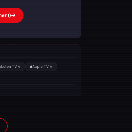
ment)
akuten TV
Apple TV
🍀
🍀