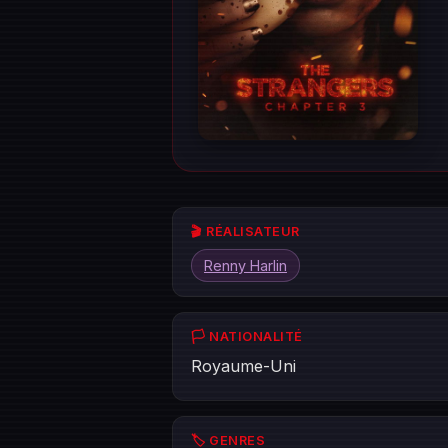
🎬 RÉALISATEUR
Renny Harlin
🏳️ NATIONALITÉ
Royaume-Uni
🏷️ GENRES