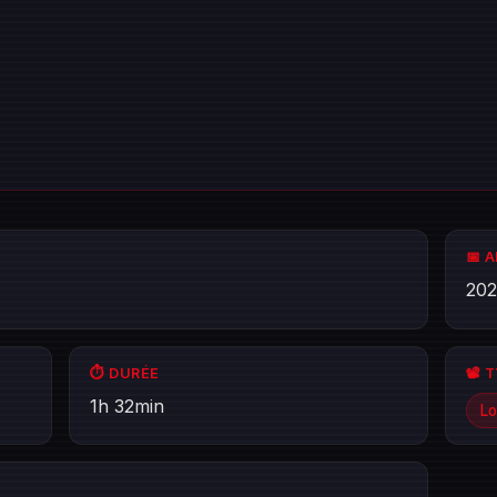
📅 
20
⏱️ DURÉE
📽️ 
1h 32min
Lo