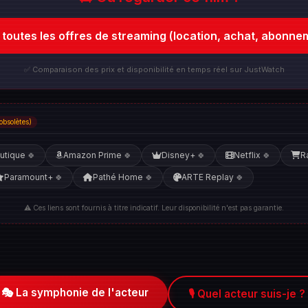
r toutes les offres de streaming (location, achat, abonne
✅ Comparaison des prix et disponibilité en temps réel sur JustWatch
obsolètes)
utique
Amazon Prime
Disney+
Netflix
R
🍀
🍀
🍀
🍀
Paramount+
Pathé Home
ARTE Replay
🍀
🍀
🍀
⚠️ Ces liens sont fournis à titre indicatif. Leur disponibilité n'est pas garantie.
🎭 La symphonie de l'acteur
🎙️ Quel acteur suis-je ?