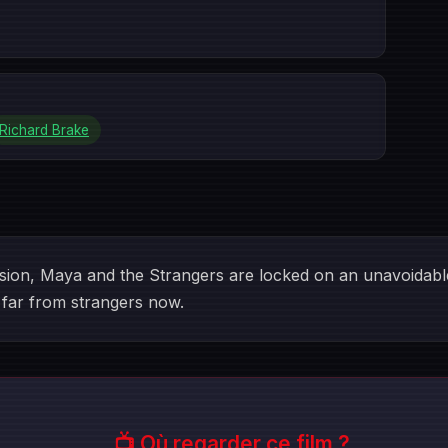
Richard Brake
usion, Maya and the Strangers are locked on an unavoidable
far from strangers now.
📺 Où regarder ce film ?