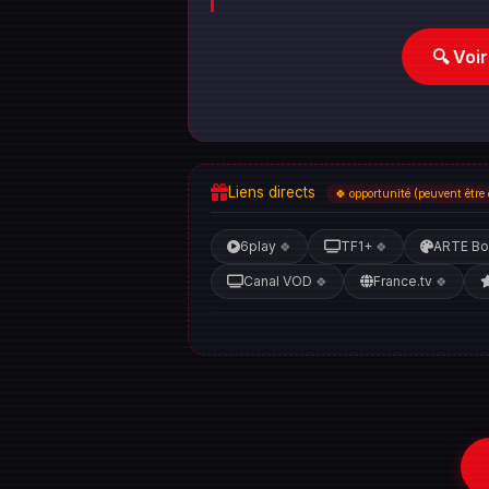
🔍 Voi
Liens directs
🍀 opportunité (peuvent être 
6play
TF1+
ARTE Bo
🍀
🍀
Canal VOD
France.tv
🍀
🍀