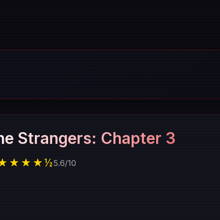
he Strangers: Chapter 3
★★★★½
5.6
/
10