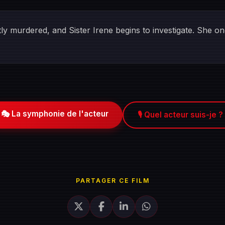
ntly murdered, and Sister Irene begins to investigate. She 
🎭 La symphonie de l'acteur
🎙️ Quel acteur suis-je ?
PARTAGER CE FILM