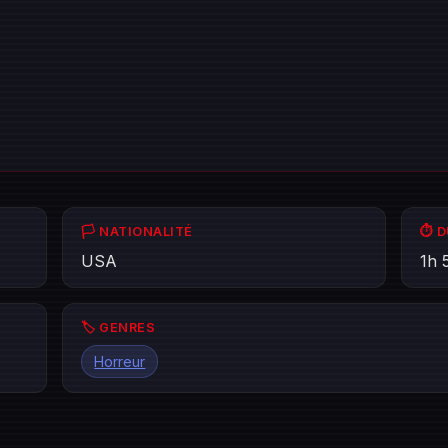
🏳️ NATIONALITÉ
⏱️ 
USA
1h 
🏷️ GENRES
Horreur