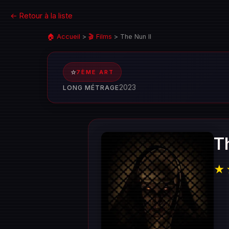
← Retour à la liste
🏠 Accueil
>
🎬 Films
>
The Nun II
⭐
7ÈME ART
2023
LONG MÉTRAGE
T
★