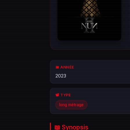
📅 ANNÉE
2023
📽️ TYPE
long métrage
📖 Synopsis