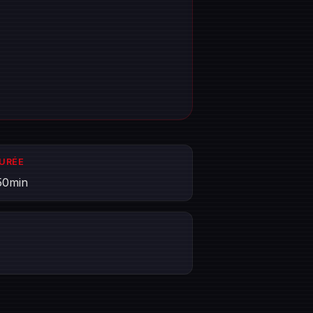
DURÉE
50min