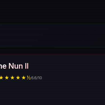
he Nun II
★★★★★½
6.6
/
10