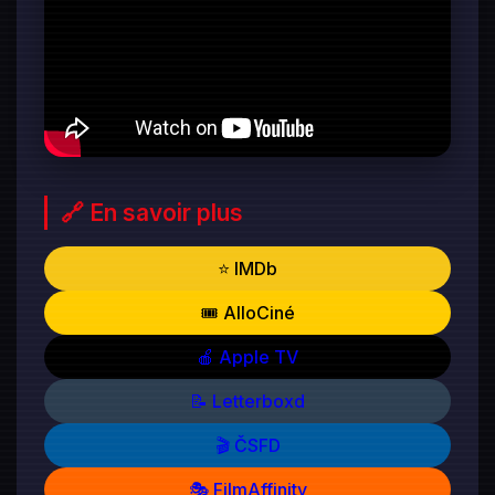
🔗 En savoir plus
⭐ IMDb
🎟️ AlloCiné
🍎 Apple TV
📝 Letterboxd
🎬 ČSFD
🎭 FilmAffinity