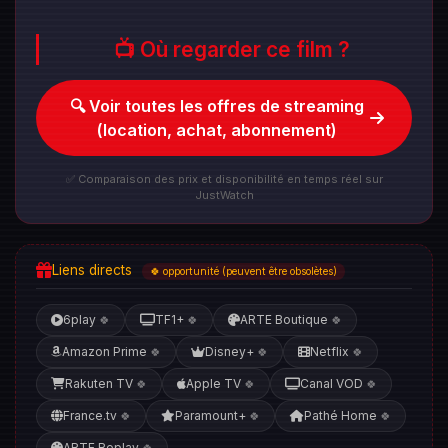
📺 Où regarder ce film ?
🔍 Voir toutes les offres de streaming
(location, achat, abonnement)
✅ Comparaison des prix et disponibilité en temps réel sur
JustWatch
Liens directs
🍀 opportunité (peuvent être obsolètes)
6play
TF1+
ARTE Boutique
🍀
🍀
🍀
Amazon Prime
Disney+
Netflix
🍀
🍀
🍀
Rakuten TV
Apple TV
Canal VOD
🍀
🍀
🍀
France.tv
Paramount+
Pathé Home
🍀
🍀
🍀
ARTE Replay