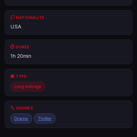
🏳️ NATIONALITÉ
USA
⏱️ DURÉE
1h 20min
📽️ TYPE
Long métrage
🏷️ GENRES
Drame
Thriller