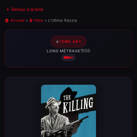
← Retour à la liste
🏠 Accueil
>
🎬 Films
>
L'Ultime Razzia
⭐
7ÈME ART
1956
LONG MÉTRAGE