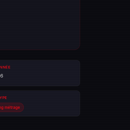
ANNÉE
06
TYPE
ng métrage