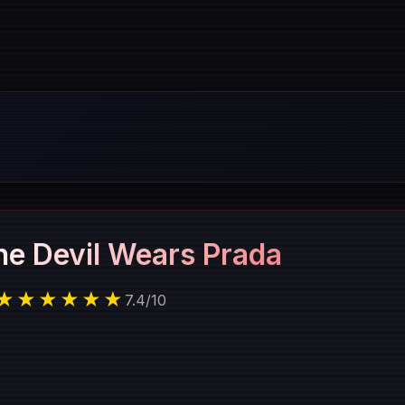
he Devil Wears Prada
★★★★★★
7.4
/
10