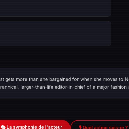
 gets more than she bargained for when she moves to N
rannical, larger-than-life editor-in-chief of a major fashion
🎭 La symphonie de l'acteur
🎙️ Quel acteur suis-je ?