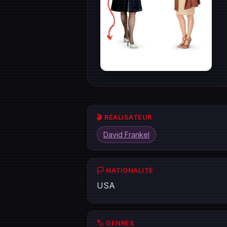
🎬 RÉALISATEUR
David Frankel
🏳️ NATIONALITÉ
USA
🏷️ GENRES