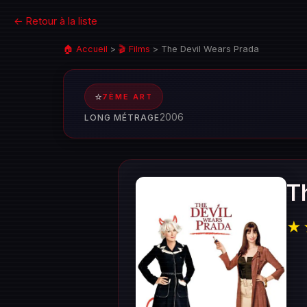
← Retour à la liste
🏠 Accueil
>
🎬 Films
>
The Devil Wears Prada
⭐
7ÈME ART
2006
LONG MÉTRAGE
T
★