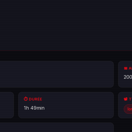
📅 
20
⏱️ DURÉE
📽️ 
1h 49min
lo