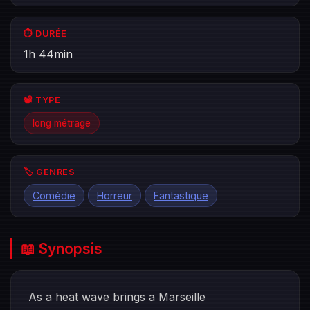
⏱️ DURÉE
1h 44min
📽️ TYPE
long métrage
🏷️ GENRES
Comédie
Horreur
Fantastique
📖 Synopsis
As a heat wave brings a Marseille