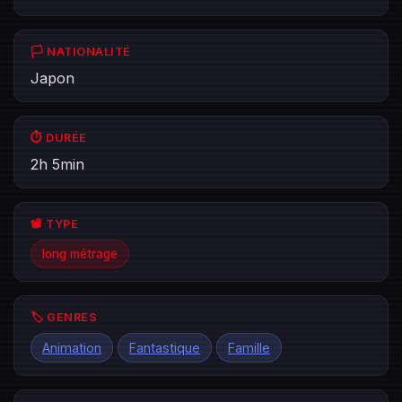
🏳️ NATIONALITÉ
Japon
⏱️ DURÉE
2h 5min
📽️ TYPE
long métrage
🏷️ GENRES
Animation
Fantastique
Famille