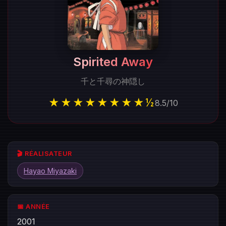
Spirited Away
千と千尋の神隠し
★★★★★★★★½
8.5
/
10
🎬 RÉALISATEUR
Hayao Miyazaki
📅 ANNÉE
2001