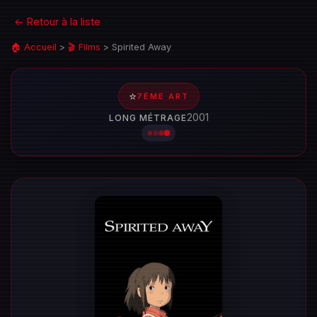
← Retour à la liste
🏠 Accueil
>
🎬 Films
>
Spirited Away
⭐
7ÈME ART
2001
LONG MÉTRAGE