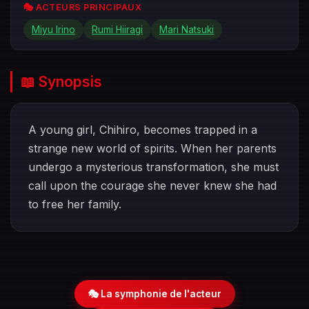
🎭 ACTEURS PRINCIPAUX
Miyu Irino
Rumi Hiiragi
Mari Natsuki
📖 Synopsis
A young girl, Chihiro, becomes trapped in a
strange new world of spirits. When her parents
undergo a mysterious transformation, she must
call upon the courage she never knew she had
to free her family.
🎭 La symphonie de l'acteur