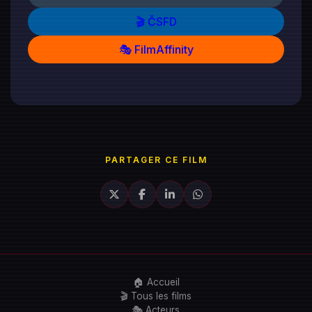
🎬 ČSFD
🎭 FilmAffinity
PARTAGER CE FILM
🏠 Accueil
🎬 Tous les films
🎭 Acteurs