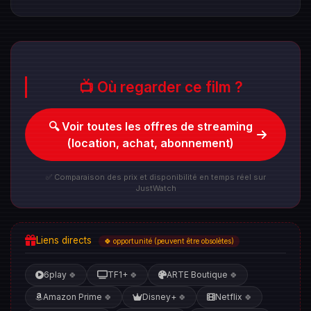
📺 Où regarder ce film ?
🔍 Voir toutes les offres de streaming
(location, achat, abonnement)
✅ Comparaison des prix et disponibilité en temps réel sur
JustWatch
Liens directs
🍀 opportunité (peuvent être obsolètes)
6play
TF1+
ARTE Boutique
🍀
🍀
🍀
Amazon Prime
Disney+
Netflix
🍀
🍀
🍀