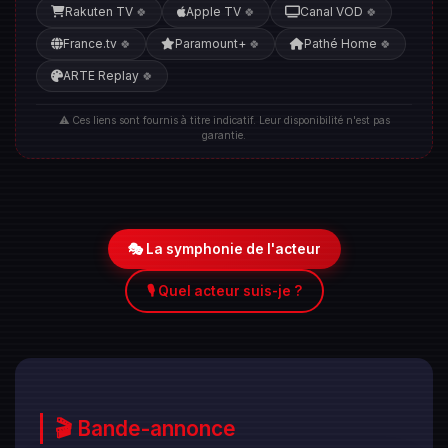
Rakuten TV
Apple TV
Canal VOD
🍀
🍀
🍀
France.tv
Paramount+
Pathé Home
🍀
🍀
🍀
ARTE Replay
🍀
⚠️ Ces liens sont fournis à titre indicatif. Leur disponibilité n'est pas
garantie.
🎭 La symphonie de l'acteur
🎙️ Quel acteur suis-je ?
🎬 Bande-annonce