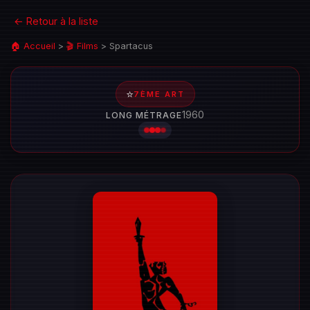
← Retour à la liste
🏠 Accueil
>
🎬 Films
>
Spartacus
⭐
7ÈME ART
1960
LONG MÉTRAGE