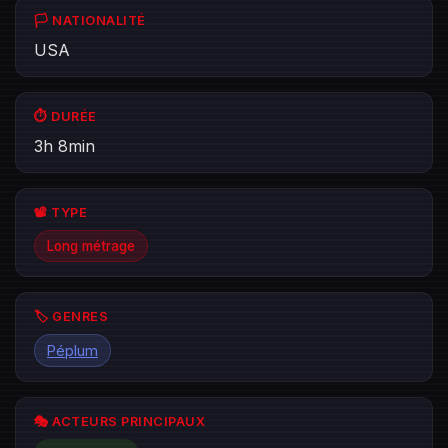
🏳️ NATIONALITÉ
USA
⏱️ DURÉE
3h 8min
📽️ TYPE
Long métrage
🏷️ GENRES
Péplum
🎭 ACTEURS PRINCIPAUX