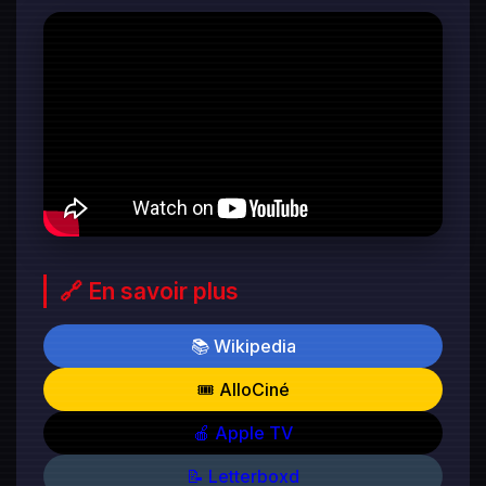
🔗 En savoir plus
📚 Wikipedia
🎟️ AlloCiné
🍎 Apple TV
📝 Letterboxd