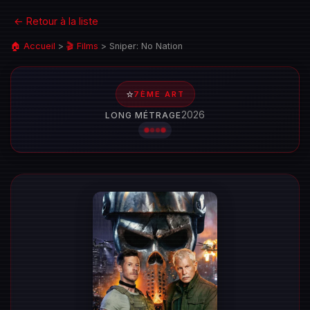
← Retour à la liste
🏠 Accueil
>
🎬 Films
>
Sniper: No Nation
⭐
7ÈME ART
2026
LONG MÉTRAGE