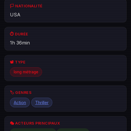
🏳️ NATIONALITÉ
USA
⏱️ DURÉE
1h 36min
📽️ TYPE
long métrage
🏷️ GENRES
Action
Thriller
🎭 ACTEURS PRINCIPAUX