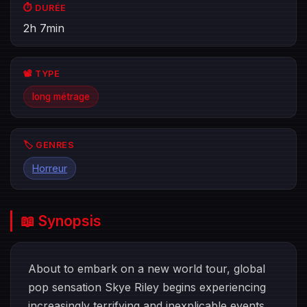
⏱️ DURÉE
2h 7min
📽️ TYPE
long métrage
🏷️ GENRES
Horreur
📖 Synopsis
About to embark on a new world tour, global
pop sensation Skye Riley begins experiencing
increasingly terrifying and inexplicable events.