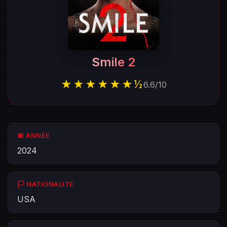
Smile 2
★★★★★★½
6.6
/
10
📅 ANNÉE
2024
🏳️ NATIONALITÉ
USA