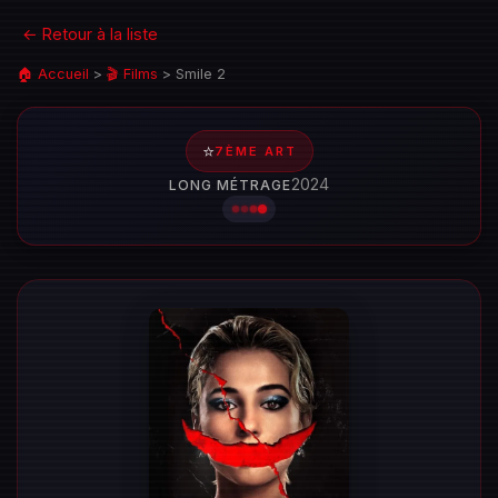
← Retour à la liste
🏠 Accueil
>
🎬 Films
>
Smile 2
⭐
7ÈME ART
2024
LONG MÉTRAGE