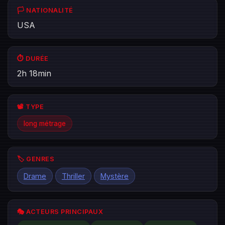
🏳️ NATIONALITÉ
USA
⏱️ DURÉE
2h 18min
📽️ TYPE
long métrage
🏷️ GENRES
Drame
Thriller
Mystère
🎭 ACTEURS PRINCIPAUX