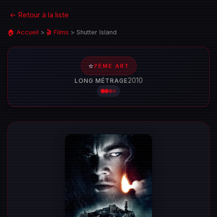
← Retour à la liste
🏠 Accueil
>
🎬 Films
>
Shutter Island
⭐
7ÈME ART
2010
LONG MÉTRAGE