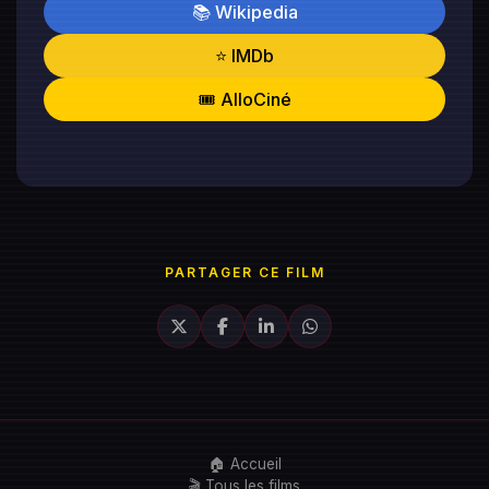
📚 Wikipedia
⭐ IMDb
🎟️ AlloCiné
PARTAGER CE FILM
🏠 Accueil
🎬 Tous les films