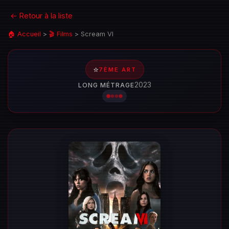
← Retour à la liste
🏠 Accueil
>
🎬 Films
>
Scream VI
⭐
7ÈME ART
2023
LONG MÉTRAGE