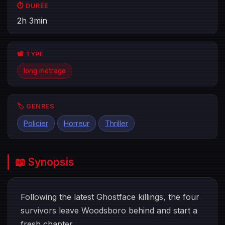
⏱️ DURÉE
2h 3min
📽️ TYPE
long métrage
🏷️ GENRES
Policier
Horreur
Thriller
📖 Synopsis
Following the latest Ghostface killings, the four
survivors leave Woodsboro behind and start a
fresh chapter.