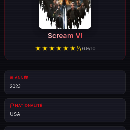
Scream VI
★★★★★★½
6.9
/
10
📅 ANNÉE
2023
🏳️ NATIONALITÉ
USA