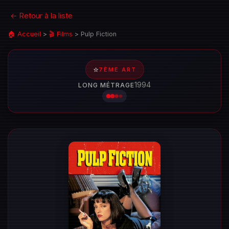
← Retour à la liste
🏠 Accueil
>
🎬 Films
>
Pulp Fiction
⭐
7ÈME ART
1994
LONG MÉTRAGE