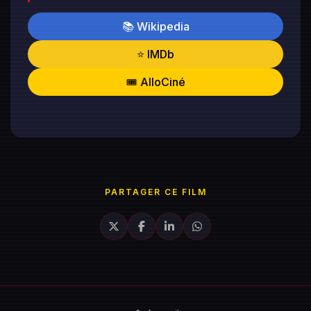
📚 Wikipedia
⭐ IMDb
🎟️ AlloCiné
PARTAGER CE FILM