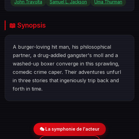
John Travolta
Samuel L. Jackson
Uma Thurman
📖 Synopsis
A burger-loving hit man, his philosophical
partner, a drug-addled gangster's moll and a
washed-up boxer converge in this sprawling,
comedic crime caper. Their adventures unfurl
in three stories that ingeniously trip back and
forth in time.
🎭 La symphonie de l'acteur