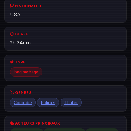
🏳️ NATIONALITÉ
USA
⏱️ DURÉE
2h 34min
📽️ TYPE
long métrage
🏷️ GENRES
Comédie
Policier
Thriller
🎭 ACTEURS PRINCIPAUX