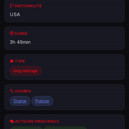
🏳️ NATIONALITÉ
USA
⏱️ DURÉE
3h 49min
📽️ TYPE
long métrage
🏷️ GENRES
Drame
Policier
🎭 ACTEURS PRINCIPAUX