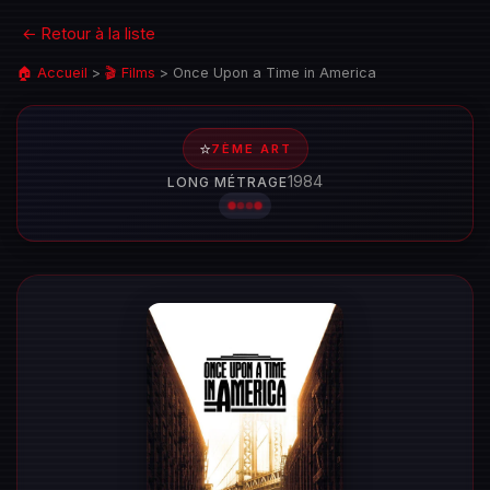
← Retour à la liste
🏠 Accueil
>
🎬 Films
>
Once Upon a Time in America
⭐
7ÈME ART
1984
LONG MÉTRAGE