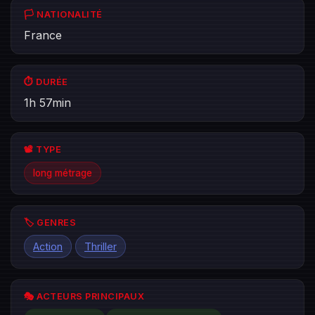
🏳️ NATIONALITÉ
France
⏱️ DURÉE
1h 57min
📽️ TYPE
long métrage
🏷️ GENRES
Action
Thriller
🎭 ACTEURS PRINCIPAUX