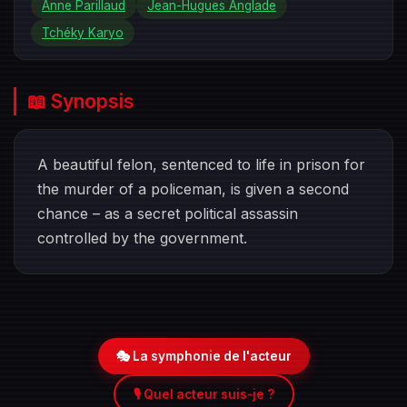
Anne Parillaud
Jean-Hugues Anglade
Tchéky Karyo
📖 Synopsis
A beautiful felon, sentenced to life in prison for
the murder of a policeman, is given a second
chance – as a secret political assassin
controlled by the government.
🎭 La symphonie de l'acteur
🎙️ Quel acteur suis-je ?