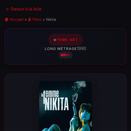
← Retour à la liste
🏠 Accueil
>
🎬 Films
>
Nikita
⭐
7ÈME ART
1990
LONG MÉTRAGE