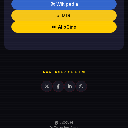
📚 Wikipedia
⭐ IMDb
🎟️ AlloCiné
PARTAGER CE FILM
🏠 Accueil