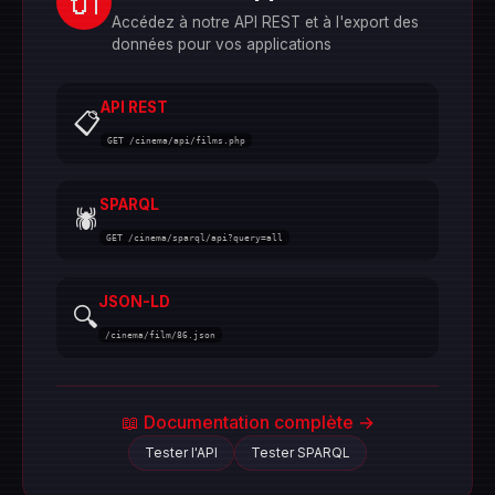
🔌
Accédez à notre API REST et à l'export des
données pour vos applications
API REST
📋
GET /cinema/api/films.php
SPARQL
🕷️
GET /cinema/sparql/api?query=all
JSON-LD
🔍
/cinema/film/86.json
📖 Documentation complète →
Tester l'API
Tester SPARQL