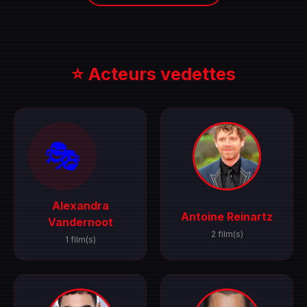
⭐ Acteurs vedettes
🎭
Alexandra
Antoine Reinartz
Vandernoot
2 film(s)
1 film(s)