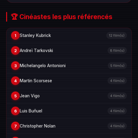
🏆 Cinéastes les plus référencés
Stanley Kubrick
1
12 film(s)
Andreï Tarkovski
2
8 film(s)
Michelangelo Antonioni
3
5 film(s)
Martin Scorsese
4
4 film(s)
Jean Vigo
5
4 film(s)
Luis Buñuel
6
4 film(s)
Christopher Nolan
7
4 film(s)