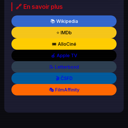
🔗 En savoir plus
📚 Wikipedia
⭐ IMDb
🎟️ AlloCiné
🍎 Apple TV
📝 Letterboxd
🎬 ČSFD
🎭 FilmAffinity