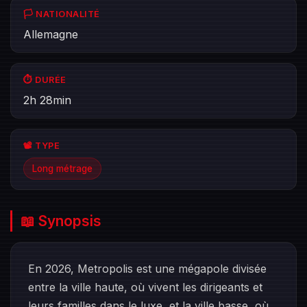
🏳️ NATIONALITÉ
Allemagne
⏱️ DURÉE
2h 28min
📽️ TYPE
Long métrage
📖 Synopsis
En 2026, Metropolis est une mégapole divisée
entre la ville haute, où vivent les dirigeants et
leurs familles dans le luxe, et la ville basse, où