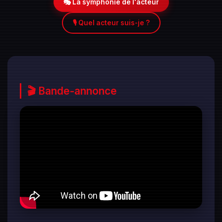
🎭 La symphonie de l'acteur
🎙️ Quel acteur suis-je ?
🎬 Bande-annonce