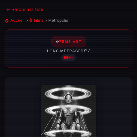
← Retour à la liste
🏠 Accueil
>
🎬 Films
>
Metropolis
⭐
7ÈME ART
1927
LONG MÉTRAGE