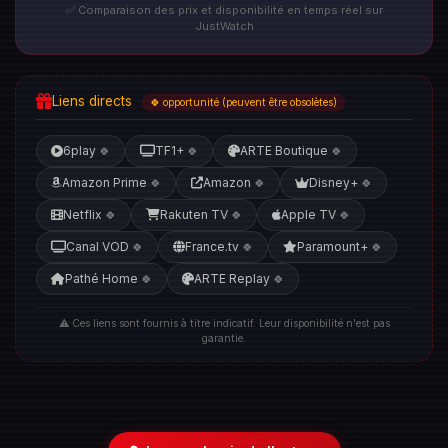
✅ Comparaison des prix et disponibilité en temps réel sur
JustWatch
Liens directs
🍀 opportunité (peuvent être obsolètes)
6play
TF1+
ARTE Boutique
🍀
🍀
🍀
Amazon Prime
Amazon
Disney+
🍀
🍀
🍀
Netflix
Rakuten TV
Apple TV
🍀
🍀
🍀
Canal VOD
France.tv
Paramount+
🍀
🍀
🍀
Pathé Home
ARTE Replay
🍀
🍀
⚠️ Ces liens sont fournis à titre indicatif. Leur disponibilité n'est pas
garantie.