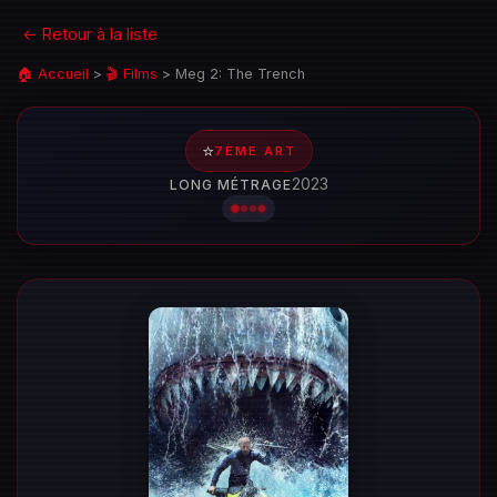
← Retour à la liste
🏠 Accueil
>
🎬 Films
>
Meg 2: The Trench
⭐
7ÈME ART
2023
LONG MÉTRAGE