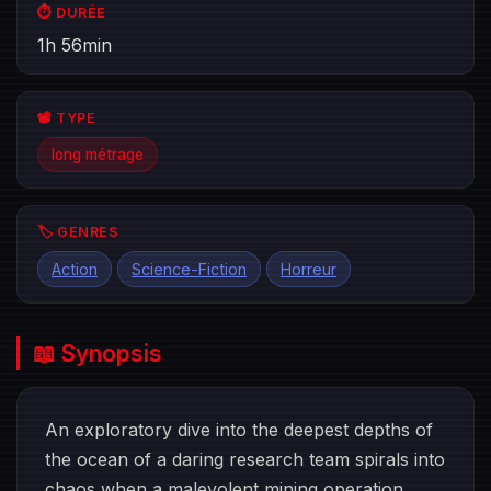
⏱️ DURÉE
1h 56min
📽️ TYPE
long métrage
🏷️ GENRES
Action
Science-Fiction
Horreur
📖 Synopsis
An exploratory dive into the deepest depths of
the ocean of a daring research team spirals into
chaos when a malevolent mining operation