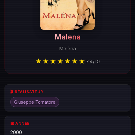
Malena
Malèna
★★★★★★★
7.4
/
10
🎬 RÉALISATEUR
Giuseppe Tornatore
📅 ANNÉE
2000