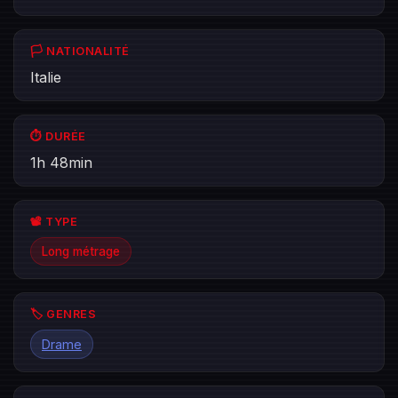
🏳️ NATIONALITÉ
Italie
⏱️ DURÉE
1h 48min
📽️ TYPE
Long métrage
🏷️ GENRES
Drame