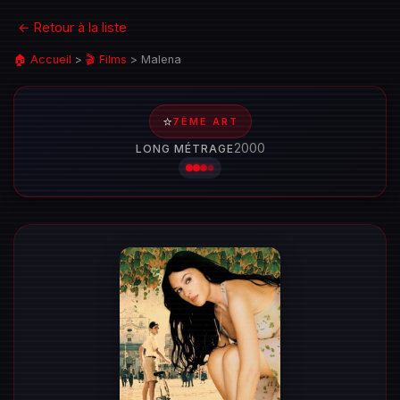
← Retour à la liste
🏠 Accueil
>
🎬 Films
>
Malena
⭐
7ÈME ART
2000
LONG MÉTRAGE