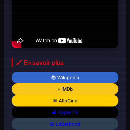
🔗 En savoir plus
📚 Wikipedia
⭐ IMDb
🎟️ AlloCiné
🍎 Apple TV
📝 Letterboxd