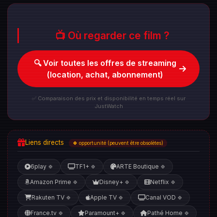
📺 Où regarder ce film ?
🔍 Voir toutes les offres de streaming
(location, achat, abonnement)
✅ Comparaison des prix et disponibilité en temps réel sur
JustWatch
Liens directs
🍀 opportunité (peuvent être obsolètes)
6play
TF1+
ARTE Boutique
🍀
🍀
🍀
Amazon Prime
Disney+
Netflix
🍀
🍀
🍀
Rakuten TV
Apple TV
Canal VOD
🍀
🍀
🍀
France.tv
Paramount+
Pathé Home
🍀
🍀
🍀