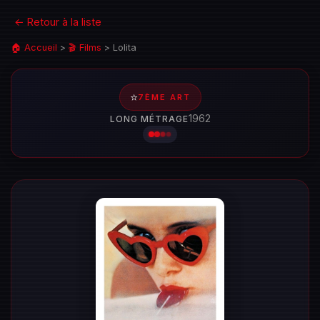
← Retour à la liste
🏠 Accueil
>
🎬 Films
>
Lolita
⭐
7ÈME ART
1962
LONG MÉTRAGE