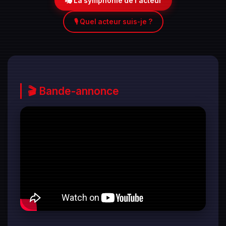
🎭 La symphonie de l'acteur
🎙️ Quel acteur suis-je ?
🎬 Bande-annonce