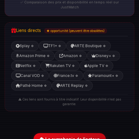
✅ Comparaison des prix et disponibilité en temps réel sur
JustWatch
Liens directs
🍀 opportunité (peuvent être obsolètes)
6play
TF1+
ARTE Boutique
🍀
🍀
🍀
Amazon Prime
Amazon
Disney+
🍀
🍀
🍀
Netflix
Rakuten TV
Apple TV
🍀
🍀
🍀
Canal VOD
France.tv
Paramount+
🍀
🍀
🍀
Pathé Home
ARTE Replay
🍀
🍀
⚠️ Ces liens sont fournis à titre indicatif. Leur disponibilité n'est pas
garantie.