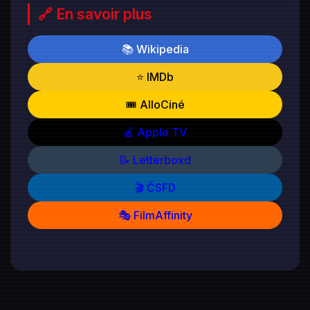
🔗 En savoir plus
📚 Wikipedia
⭐ IMDb
🎟️ AlloCiné
🍎 Apple TV
📝 Letterboxd
🎬 ČSFD
🎭 FilmAffinity