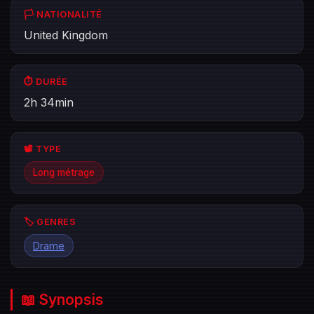
🏳️ NATIONALITÉ
United Kingdom
⏱️ DURÉE
2h 34min
📽️ TYPE
Long métrage
🏷️ GENRES
Drame
📖 Synopsis