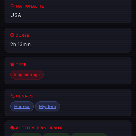
🏳️ NATIONALITÉ
USA
⏱️ DURÉE
2h 13min
📽️ TYPE
long métrage
🏷️ GENRES
Horreur
Mystère
🎭 ACTEURS PRINCIPAUX