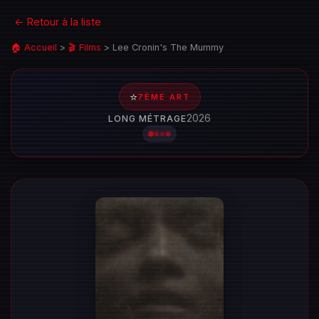
← Retour à la liste
🏠 Accueil
>
🎬 Films
>
Lee Cronin's The Mummy
⭐
7ÈME ART
2026
LONG MÉTRAGE