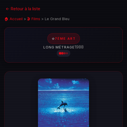
← Retour à la liste
🏠 Accueil
>
🎬 Films
>
Le Grand Bleu
⭐
7ÈME ART
1988
LONG MÉTRAGE