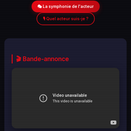
🎭 La symphonie de l'acteur
🎙️ Quel acteur suis-je ?
🎬 Bande-annonce