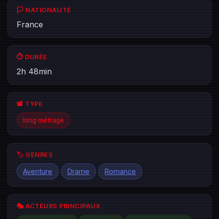
🏳️ NATIONALITÉ
France
⏱️ DURÉE
2h 48min
📽️ TYPE
long métrage
🏷️ GENRES
Aventure
Drame
Romance
🎭 ACTEURS PRINCIPAUX