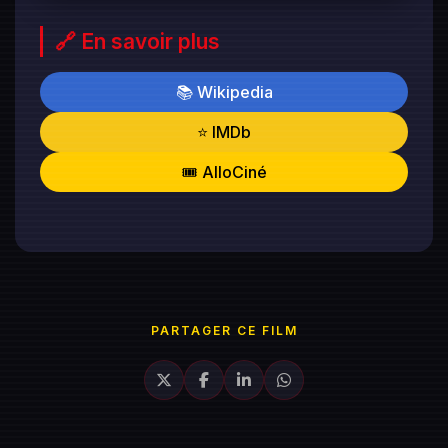
🔗 En savoir plus
📚 Wikipedia
⭐ IMDb
🎟️ AlloCiné
PARTAGER CE FILM