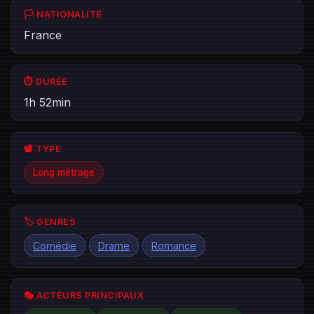
🏳️ NATIONALITÉ
France
⏱️ DURÉE
1h 52min
📽️ TYPE
Long métrage
🏷️ GENRES
Comédie
Drame
Romance
🎭 ACTEURS PRINCIPAUX