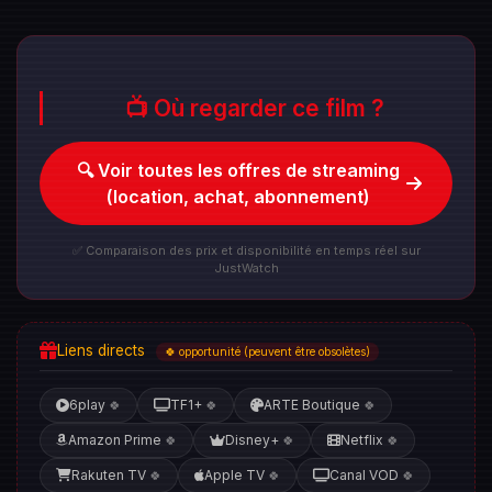
📺 Où regarder ce film ?
🔍 Voir toutes les offres de streaming
(location, achat, abonnement)
✅ Comparaison des prix et disponibilité en temps réel sur
JustWatch
Liens directs
🍀 opportunité (peuvent être obsolètes)
6play
TF1+
ARTE Boutique
🍀
🍀
🍀
Amazon Prime
Disney+
Netflix
🍀
🍀
🍀
Rakuten TV
Apple TV
Canal VOD
🍀
🍀
🍀