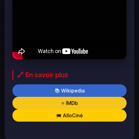
🔗 En savoir plus
📚 Wikipedia
⭐ IMDb
🎟️ AlloCiné