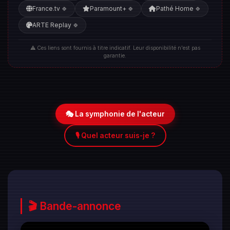
France.tv
Paramount+
Pathé Home
🍀
🍀
🍀
ARTE Replay
🍀
⚠️ Ces liens sont fournis à titre indicatif. Leur disponibilité n'est pas
garantie.
🎭 La symphonie de l'acteur
🎙️ Quel acteur suis-je ?
🎬 Bande-annonce