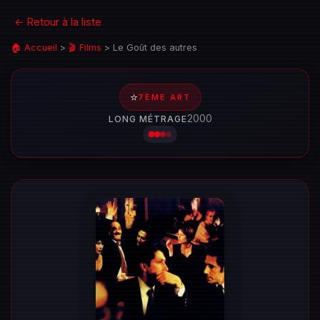
← Retour à la liste
🏠 Accueil
>
🎬 Films
>
Le Goût des autres
⭐
7ÈME ART
2000
LONG MÉTRAGE