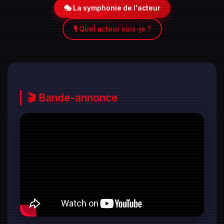
🎭 La symphonie de l'acteur
🎙️ Quel acteur suis-je ?
🎬 Bande-annonce