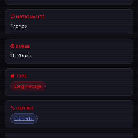
🏳️ NATIONALITÉ
France
⏱️ DURÉE
1h 20min
📽️ TYPE
Long métrage
🏷️ GENRES
Comédie