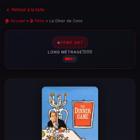
← Retour à la liste
🏠 Accueil
>
🎬 Films
>
Le Dîner de Cons
⭐
7ÈME ART
1998
LONG MÉTRAGE