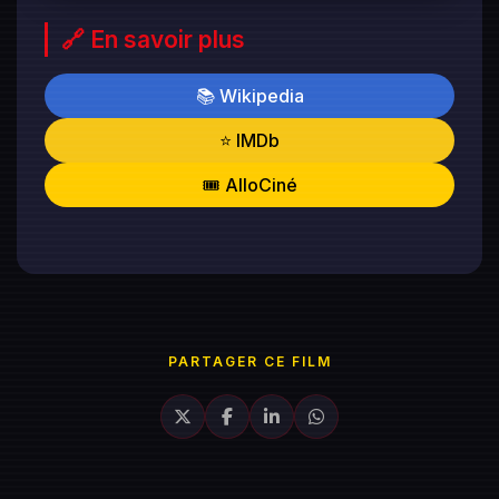
🔗 En savoir plus
📚 Wikipedia
⭐ IMDb
🎟️ AlloCiné
PARTAGER CE FILM