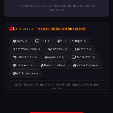
✅ Comparaison des prix et disponibilité en temps réel sur
JustWatch
Liens directs
🍀 opportunité (peuvent être obsolètes)
6play
TF1+
ARTE Boutique
🍀
🍀
🍀
Amazon Prime
Disney+
Netflix
🍀
🍀
🍀
Rakuten TV
Apple TV
Canal VOD
🍀
🍀
🍀
France.tv
Paramount+
Pathé Home
🍀
🍀
🍀
ARTE Replay
🍀
⚠️ Ces liens sont fournis à titre indicatif. Leur disponibilité n'est pas
garantie.