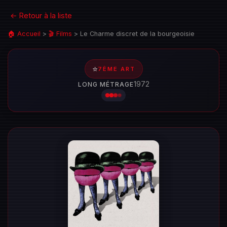
← Retour à la liste
🏠 Accueil
>
🎬 Films
>
Le Charme discret de la bourgeoisie
⭐
7ÈME ART
1972
LONG MÉTRAGE