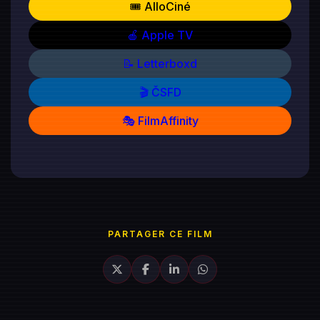
🎟️ AlloCiné
🍎 Apple TV
📝 Letterboxd
🎬 ČSFD
🎭 FilmAffinity
PARTAGER CE FILM