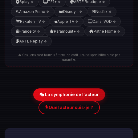
6play
TF1+
ARTE Boutique
🍀
🍀
🍀
Amazon Prime
Disney+
Netflix
🍀
🍀
🍀
Rakuten TV
Apple TV
Canal VOD
🍀
🍀
🍀
France.tv
Paramount+
Pathé Home
🍀
🍀
🍀
ARTE Replay
🍀
⚠️ Ces liens sont fournis à titre indicatif. Leur disponibilité n'est pas
garantie.
🎭 La symphonie de l'acteur
🎙️ Quel acteur suis-je ?