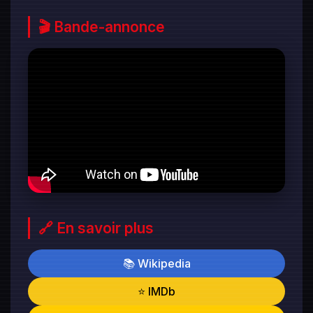
🎬 Bande-annonce
🔗 En savoir plus
📚 Wikipedia
⭐ IMDb