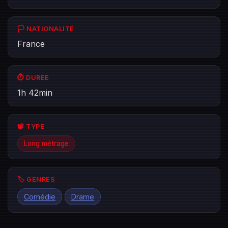
🏳️ NATIONALITÉ
France
⏱️ DURÉE
1h 42min
📽️ TYPE
Long métrage
🏷️ GENRES
Comédie
Drame