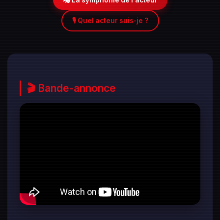
🎭 La symphonie de l'acteur
🎙️ Quel acteur suis-je ?
🎬 Bande-annonce