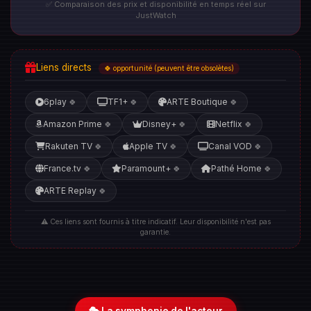
✅ Comparaison des prix et disponibilité en temps réel sur
JustWatch
Liens directs
🍀 opportunité (peuvent être obsolètes)
6play
TF1+
ARTE Boutique
🍀
🍀
🍀
Amazon Prime
Disney+
Netflix
🍀
🍀
🍀
Rakuten TV
Apple TV
Canal VOD
🍀
🍀
🍀
France.tv
Paramount+
Pathé Home
🍀
🍀
🍀
ARTE Replay
🍀
⚠️ Ces liens sont fournis à titre indicatif. Leur disponibilité n'est pas
garantie.