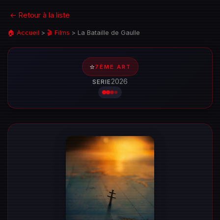
← Retour à la liste
🏠 Accueil
>
🎬 Films
>
La Bataille de Gaulle
⭐
7ÈME ART
2026
SERIE