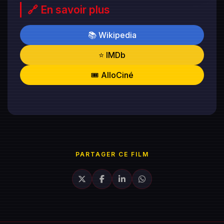
🔗 En savoir plus
📚 Wikipedia
⭐ IMDb
🎟️ AlloCiné
PARTAGER CE FILM